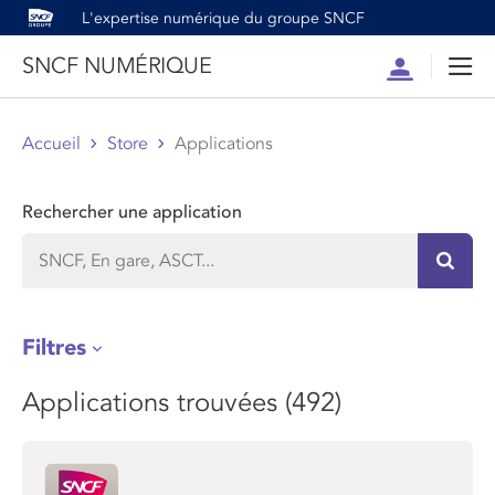
L'expertise numérique du groupe SNCF
SNCF NUMÉRIQUE
Compte
Men
Accueil
Store
Applications
Rechercher une application
Recher
Filtres
Applications trouvées (492)