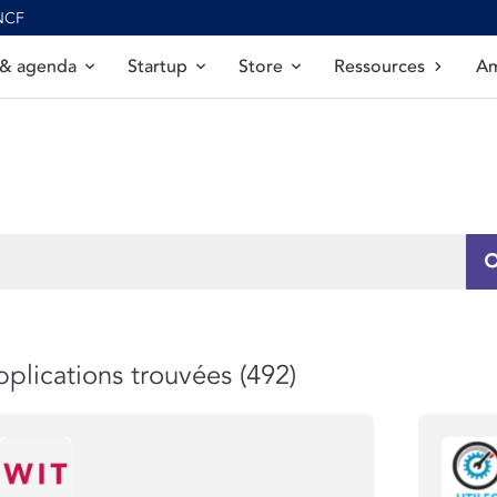
SNCF
 & agenda
Startup
Store
Ressources
Am
plications trouvées (492)