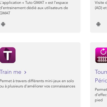
L'application « Tuto GMAT » est l’espace
Visite 
d’entrainement dédié aux utilisateurs de
(AD) et
GMAT
Train me
Tour
Péri
Permet à travers différents mini-jeux en solo
ou à plusieurs d'améliorer vos connaissances
Permet
d’effec
pied