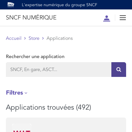
L'expertise numérique du groupe SNCF
SNCF NUMÉRIQUE
Compte
Men
Accueil
Store
Applications
Rechercher une application
Recher
Filtres
Applications trouvées (492)