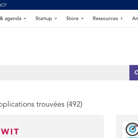
SNCF
 & agenda
Startup
Store
Ressources
Am
plications trouvées (492)