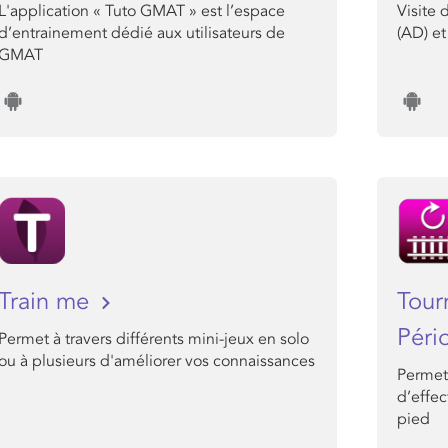
L'application « Tuto GMAT » est l’espace
Visite 
d’entrainement dédié aux utilisateurs de
(AD) et
GMAT
Train me
Tour
Péri
Permet à travers différents mini-jeux en solo
ou à plusieurs d'améliorer vos connaissances
Permet
d’effec
pied