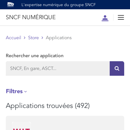
L'expertise numérique du groupe SNCF
SNCF NUMÉRIQUE
Compte
Men
Accueil
Store
Applications
Rechercher une application
Recher
Filtres
Applications trouvées (492)