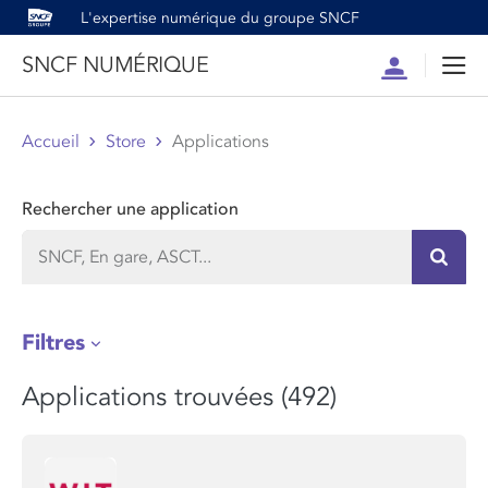
L'expertise numérique du groupe SNCF
SNCF NUMÉRIQUE
Compte
Men
Accueil
Store
Applications
Rechercher une application
Recher
Filtres
Applications trouvées (492)