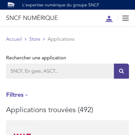
L'expertise numérique du groupe SNCF
SNCF NUMÉRIQUE
Compte
Men
Accueil
Store
Applications
Rechercher une application
Recher
Filtres
Applications trouvées (492)