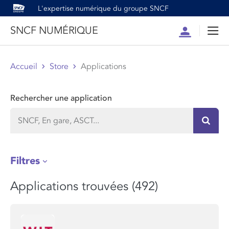
L'expertise numérique du groupe SNCF
SNCF NUMÉRIQUE
Compte
Men
Accueil
Store
Applications
Rechercher une application
Recher
Filtres
Applications trouvées (492)