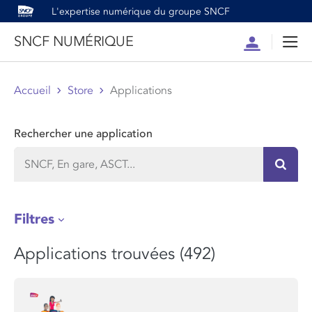
L'expertise numérique du groupe SNCF
SNCF NUMÉRIQUE
Compte
Men
Accueil
Store
Applications
Rechercher une application
Recher
Filtres
Applications trouvées (492)