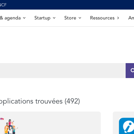
SNCF
 & agenda
Startup
Store
Ressources
Am
plications trouvées (492)