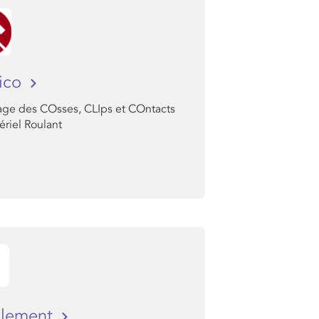
ico
sage des COsses, CLIps et COntacts
riel Roulant
olement