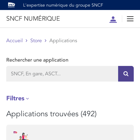
L'expertise numérique du groupe SNCF
SNCF NUMÉRIQUE
Compte
Men
Accueil
Store
Applications
Rechercher une application
Recher
Filtres
Applications trouvées (492)