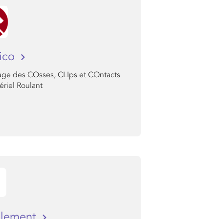
ico
sage des COsses, CLIps et COntacts
riel Roulant
olement