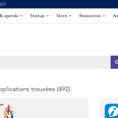
SNCF
 & agenda
Startup
Store
Ressources
Am
plications trouvées (492)