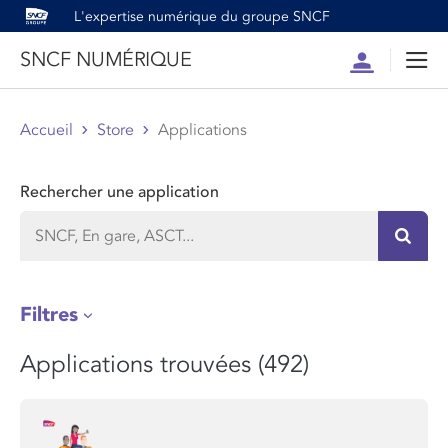
L'expertise numérique du groupe SNCF
SNCF NUMÉRIQUE
Compte
Men
Accueil
Store
Applications
Rechercher une application
Recher
Filtres
Applications trouvées (492)